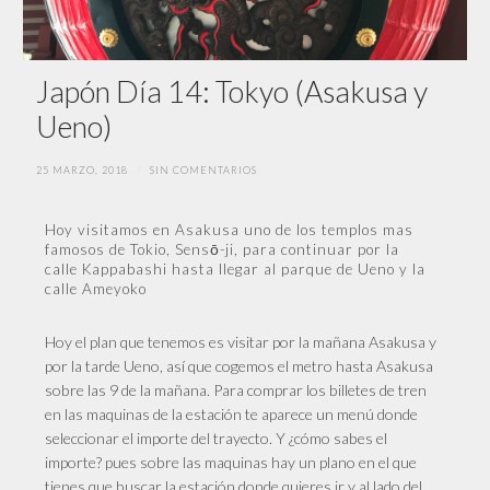
Japón Día 14: Tokyo (Asakusa y
Ueno)
25 MARZO, 2018
/
SIN COMENTARIOS
Hoy visitamos en Asakusa uno de los templos mas
famosos de Tokio, Sensō-ji, para continuar por la
calle Kappabashi hasta llegar al parque de Ueno y la
calle Ameyoko
Hoy el plan que tenemos es visitar por la mañana Asakusa y
por la tarde Ueno, así que cogemos el metro hasta Asakusa
sobre las 9 de la mañana. Para comprar los billetes de tren
en las maquinas de la estación te aparece un menú donde
seleccionar el importe del trayecto. Y ¿cómo sabes el
importe? pues sobre las maquinas hay un plano en el que
tienes que buscar la estación donde quieres ir y al lado del