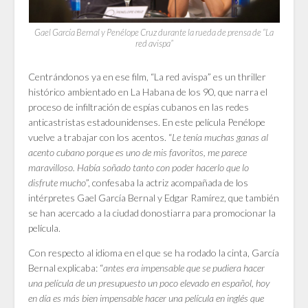
Gael García Bernal y Penélope Cruz durante la rueda de prensa de “La
red avispa”
Centrándonos ya en ese film, “La red avispa” es un thriller
histórico ambientado en La Habana de los 90, que narra el
proceso de infiltración de espías cubanos en las redes
anticastristas estadounidenses. En este película Penélope
vuelve a trabajar con los acentos. “
Le tenía muchas ganas al
acento cubano porque es uno de mis favoritos, me parece
maravilloso. Había soñado tanto con poder hacerlo que lo
disfrute mucho
”, confesaba la actriz acompañada de los
intérpretes Gael García Bernal y Edgar Ramírez, que también
se han acercado a la ciudad donostiarra para promocionar la
película.
Con respecto al idioma en el que se ha rodado la cinta, García
Bernal explicaba: “
antes era impensable que se pudiera hacer
una película de un presupuesto un poco elevado en español, hoy
en día es más bien impensable hacer una película en inglés que