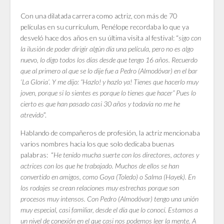
Con una dilatada carrera como actriz, con más de 70
películas en su currículum, Penélope recordaba lo que ya
desveló hace dos años en su última visita al festival: “
sigo con
la ilusión de poder dirigir algún día una película, pero no es algo
nuevo, lo digo todos los días desde que tengo 16 años. Recuerdo
que al primero al que se lo dije fue a Pedro (Almodóvar) en el bar
‘La Gloria’. Y me dijo: “Hazlo! y hazlo ya! Tienes que hacerlo muy
joven, porque si lo sientes es porque lo tienes que hacer” Pues lo
cierto es que han pasado casi 30 años y todavía no me he
atrevido
”.
Hablando de compañeros de profesión, la actriz mencionaba
varios nombres hacia los que solo dedicaba buenas
palabras: “
He tenido mucha suerte con los directores, actores y
actrices con los que he trabajado. Muchos de ellos se han
convertido en amigos, como Goya (Toledo) o Salma (Hayek). En
los rodajes se crean relaciones muy estrechas porque son
procesos muy intensos. Con Pedro (Almodóvar) tengo una unión
muy especial, casi familiar, desde el día que lo conocí. Estamos a
un nivel de conexión en el que casi nos podemos leer la mente. A