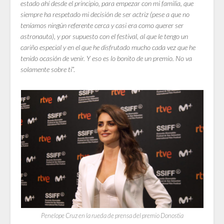
estado ahí desde el principio, para empezar con mi familia, que
siempre ha respetado mi decisión de ser actriz (pese a que no
teníamos ningún referente cerca y casi era como querer ser
astronauta), y por supuesto con el festival, al que le tengo un
cariño especial y en el que he disfrutado mucho cada vez que he
tenido ocasión de venir. Y eso es lo bonito de un premio. No va
solamente sobre ti
”.
Penelope Cruz en la rueda de prensa del premio Donostia