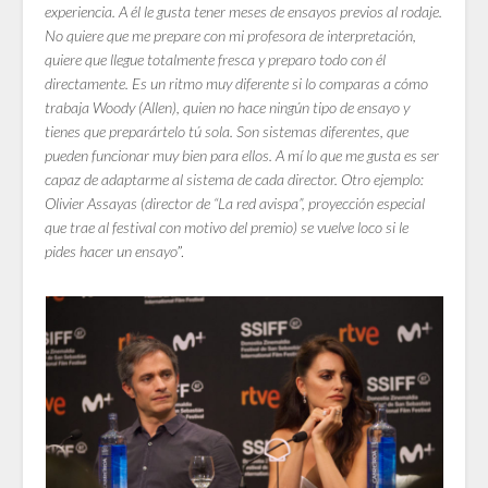
experiencia. A él le gusta tener meses de ensayos previos al rodaje.
No quiere que me prepare con mi profesora de interpretación,
quiere que llegue totalmente fresca y preparo todo con él
directamente. Es un ritmo muy diferente si lo comparas a cómo
trabaja Woody (Allen), quien no hace ningún tipo de ensayo y
tienes que preparártelo tú sola. Son sistemas diferentes, que
pueden funcionar muy bien para ellos. A mí lo que me gusta es ser
capaz de adaptarme al sistema de cada director. Otro ejemplo:
Olivier Assayas (director de “La red avispa”, proyección especial
que trae al festival con motivo del premio) se vuelve loco si le
pides hacer un ensayo
”.