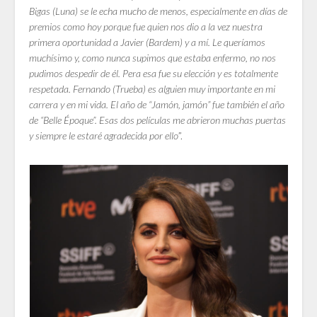
Bigas (Luna) se le echa mucho de menos, especialmente en días de
premios como hoy porque fue quien nos dio a la vez nuestra
primera oportunidad a Javier (Bardem) y a mí. Le queríamos
muchísimo y, como nunca supimos que estaba enfermo, no nos
pudimos despedir de él. Pera esa fue su elección y es totalmente
respetada. Fernando (Trueba) es alguien muy importante en mi
carrera y en mi vida. El año de “Jamón, jamón” fue también el año
de “Belle Époque”. Esas dos películas me abrieron muchas puertas
y siempre le estaré agradecida por ello
”.