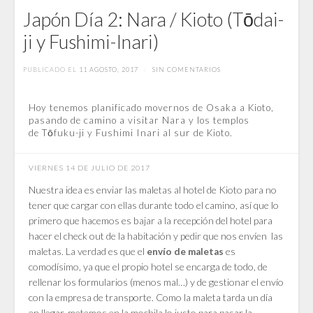
Japón Día 2: Nara / Kioto (Tōdai-
ji y Fushimi-Inari)
PUBLICADO EL
11 AGOSTO, 2017
/
SIN COMENTARIOS
Hoy tenemos planificado movernos de Osaka a Kioto,
pasando de camino a visitar Nara y los templos
de Tōfuku-ji y Fushimi Inari al sur de Kioto.
VIERNES 14 DE JULIO DE 2017
Nuestra idea es enviar las maletas al hotel de Kioto para no
tener que cargar con ellas durante todo el camino, así que lo
primero que hacemos es bajar a la recepción del hotel para
hacer el check out de la habitación y pedir que nos envíen las
maletas. La verdad es que el
es
envío de maletas
comodísimo, ya que el propio hotel se encarga de todo, de
rellenar los formularios (menos mal…) y de gestionar el envío
con la empresa de transporte. Como la maleta tarda un día
en llegar, metemos en la mochila lo justo para pasar la