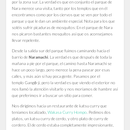
por la zona sur. La verdad es que en conjunto el parque de
Nara merece una visita, tanto por los templos que en él
encontramos como por los ciervos que se ven por todo el
parque y que le dan un ambiente especial. Nota para los que
soléis sufrir picaduras de mosquitos: En el parque de Nara
nos picaron bastantes mosquitos así que os aconsejamos
llevar repelente.
Desde la salida sur del parque fuimos caminando hacía el
barrio de
. La verdad es que después de toda la
Naramachi
mañana a pie por el parque, el camino hasta Naramachi se
hace un poco largo, pero merece la pena pasear por esas
calles, y más aún si hay poca gente. Pasamos por el
templo Gangō-ji, pero la verdad es que viendo el exterior no
nos llamó la atención visitarlo y nos moríamos de hambre así
que preferimos ir a buscar un sitio para comer.
Nos dirigimos hacia un restaurante de katsu curry que
teníamos localizado,
Wakasa Curry Hompo
. Pedimos dos
platos, un katsu curry de cerdo, y otro plato de curry de
cordero. El de cerdo estaba completamente impresionante,