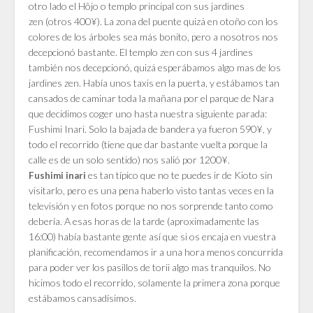
otro lado el
Hôjo o templo principal con sus jardines
zen
(otros 400¥). La zona del puente
quizá en otoño con los
colores de los árboles sea más bonito, pero a nosotros nos
decepcionó bastante. El templo zen con sus 4 jardines
también nos decepcionó, quizá esperábamos algo mas de los
jardines zen. Había unos taxis en la puerta, y estábamos tan
cansados de caminar toda la mañana por el parque de Nara
que decidimos coger uno hasta nuestra siguiente parada:
Fushimi Inari. Solo la bajada de bandera ya fueron 590¥, y
todo el recorrido (tiene que dar bastante vuelta porque la
calle es de un solo sentido) nos salió por 1200¥.
es tan típico que no te puedes ir de Kioto sin
Fushimi inari
visitarlo, pero es una pena haberlo visto tantas veces en la
televisión y en fotos porque no nos sorprende tanto como
debería. A esas horas de la tarde (aproximadamente las
16:00) había bastante gente así que si os encaja en vuestra
planificación, recomendamos ir a una hora menos concurrida
para poder ver los pasillos de torii algo mas tranquilos. No
hicimos todo el recorrido, solamente la primera zona porque
estábamos cansadísimos.