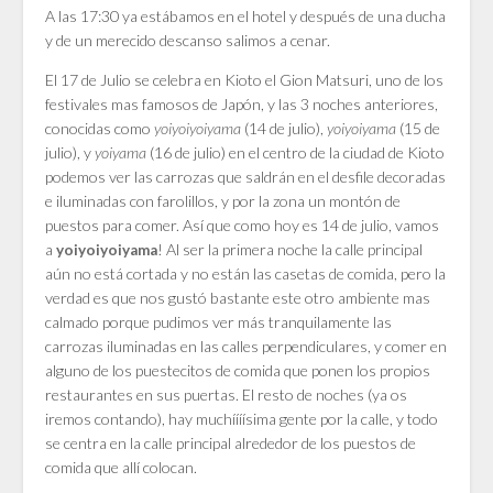
A las 17:30 ya estábamos en el hotel y después de una ducha
y de un merecido descanso salimos a cenar.
El 17 de Julio se celebra en Kioto el Gion Matsuri, uno de los
festivales mas famosos de Japón, y las 3 noches anteriores,
conocidas como
yoiyoiyoiyama
(14 de julio),
yoiyoiyama
(15 de
julio), y
yoiyama
(16 de julio) en el centro de la ciudad de Kioto
podemos ver las carrozas que saldrán en el desfile decoradas
e iluminadas con farolillos, y por la zona un montón de
puestos para comer. Así que como hoy es 14 de julio, vamos
a
! Al ser la primera noche la calle principal
yoiyoiyoiyama
aún no está cortada y no están las casetas de comida, pero la
verdad es que nos gustó bastante este otro ambiente mas
calmado porque pudimos ver más tranquilamente las
carrozas iluminadas en las calles perpendiculares, y comer en
alguno de los puestecitos de comida que ponen los propios
restaurantes en sus puertas. El resto de noches (ya os
iremos contando), hay muchíííísima gente por la calle, y todo
se centra en la calle principal alrededor de los puestos de
comida que allí colocan.