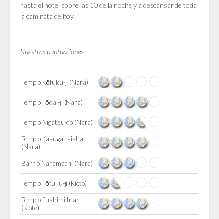
hasta el hotel sobre las 10 de la noche y a descansar de toda
la caminata de hoy.
Nuestras puntuaciones:
Templo Kōfuku-ji (Nara)
Templo Tōdai-ji (Nara)
Templo Nigatsu-do (Nara)
Templo Kasuga-taisha
(Nara)
Barrio Naramachi (Nara)
Templo Tōfuku-ji (Kioto)
Templo Fushimi Inari
(Kioto)