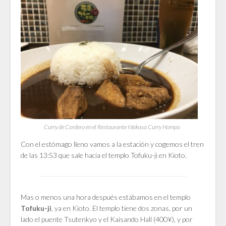
Curry de Cordero en el Restaurante Wakasa Curry Hompo
Con el estómago lleno vamos a la estación y cogemos el tren
de las 13:53 que sale hacia el templo Tofuku-ji en Kioto.
Mas o menos una hora después estábamos en el templo
, ya en Kioto. El templo tiene dos zonas, por un
Tofuku-ji
lado
el puente
Tsutenkyo y el Kaisando Hall
(400¥), y por