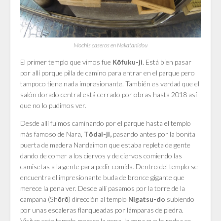
Mochis caseros en Nakatanidou
El primer templo que vimos fue
. Está bien pasar
Kōfuku-ji
por allí porque pilla de camino para entrar en el parque pero
tampoco tiene nada impresionante. También es verdad que el
salón dorado central está cerrado por obras hasta 2018 así
que no lo pudimos ver.
Desde allí fuimos caminando por el parque hasta el templo
más famoso de Nara,
pasando antes por la bonita
Tōdai-ji,
puerta de madera Nandaimon que estaba repleta de gente
dando de comer a los ciervos y de ciervos comiendo las
camisetas a la gente para pedir comida. Dentro del templo se
encuentra el impresionante buda de bronce gigante que
merece la pena ver. Desde allí pasamos por la torre de la
campana (
Shōrō)
dirección al templo
subiendo
Nigatsu-do
por unas escaleras flanqueadas por lámparas de piedra.
Visitar este templo merece la pena, la zona que lo rodea es