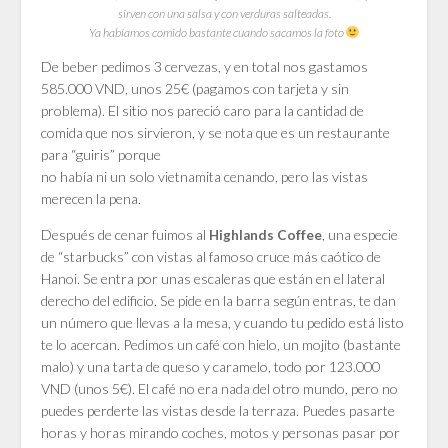
sirven con una salsa y con verduras salteadas.
Ya habíamos comido bastante cuando sacamos la foto
De beber pedimos 3 cervezas, y en total nos gastamos
585.000 VND, unos 25€ (pagamos con tarjeta y sin
problema). El sitio nos pareció caro para la cantidad de
comida que nos sirvieron, y se nota que es un restaurante
para “guiris” porque
no había ni un solo vietnamita cenando, pero las vistas
merecen la pena.
Después de cenar fuimos al
, una especie
Highlands Coffee
de “starbucks” con vistas al famoso cruce más caótico de
Hanoi. Se entra por unas escaleras que están en el lateral
derecho del edificio. Se pide en la barra según entras, te dan
un número que llevas a la mesa, y cuando tu pedido está listo
te lo acercan. Pedimos un café con hielo, un mojito (bastante
malo) y una tarta de queso y caramelo, todo por 123.000
VND (unos 5€). El café no era nada del otro mundo, pero no
puedes perderte las vistas desde la terraza. Puedes pasarte
horas y horas mirando coches, motos y personas pasar por