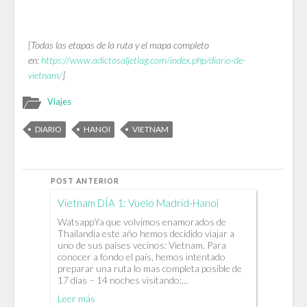
[Todas las etapas de la ruta y el mapa completo
en:
https://www.adictosaljetlag.com/index.php/diario-de-
vietnam/
]
Viajes
DIARIO
HANOI
VIETNAM
POST ANTERIOR
Vietnam DÍA 1: Vuelo Madrid-Hanoi
WatsappYa que volvimos enamorados de
Thailandia este año hemos decidido viajar a
uno de sus países vecinos: Vietnam. Para
conocer a fondo el país, hemos intentado
preparar una ruta lo mas completa posible de
17 días – 14 noches visitando:…
Leer más