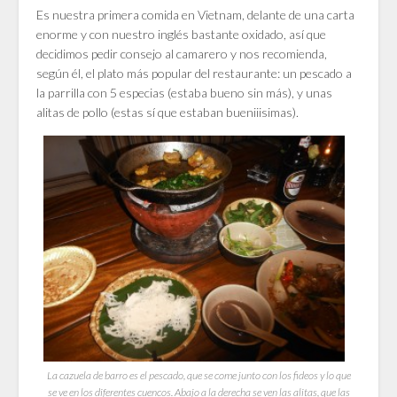
Es nuestra primera comida en Vietnam, delante de una carta
enorme y con nuestro inglés bastante oxidado, así que
decidimos pedir consejo al camarero y nos recomienda,
según él, el plato más popular del restaurante: un pescado a
la parrilla con 5 especias (estaba bueno sin más), y unas
alitas de pollo (estas sí que estaban bueniiisimas).
La cazuela de barro es el pescado, que se come junto con los fideos y lo que
se ve en los diferentes cuencos. Abajo a la derecha se ven las alitas, que las