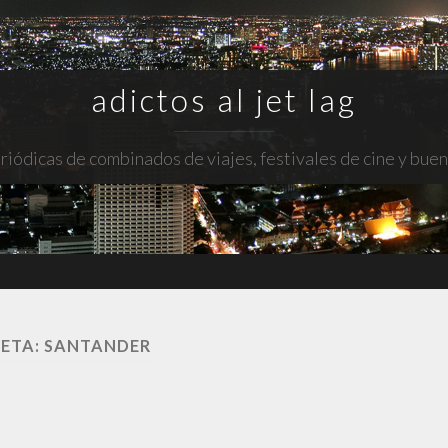
adictos al jet lag
riódicas de combinados de viajes, festivales de cine y bue
UETA:
SANTANDER