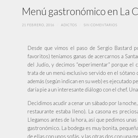
Menú gastronómico en La Ca
21 FEBRERO, 2016
/
ADICTOS
/
SIN COMENTARIOS
Desde que vimos el paso de Sergio Bastard p
favoritos) teníamos ganas de acercarnos a Santa
del Judío, y decimos “experimentar” porque el 
trata de un menú exclusivo servido en el sótano d
además (según indican en su web) es ejecutado pe
daría pie a un interesante diálogo con el chef. Una
Decidimos acudir a cenar un sábado por la noche, 
restaurante estaba lleno). La casona es precios
Llegamos antes de la hora, así que pedimos unas 
gastronómico. La bodega es muy bonita, pequeña,
de ellas con unos sofás, y las otras dos con una m