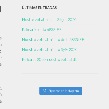
d
ÚLTIMAS ENTRADAS
Nostre vot al minut a Sitges 2020
Palmarés de la 68SSIFF
s
Nuestro voto al minuto de la 68SSIFF
a
Nuestro voto al minuto Syfy 2020
e
e
Películas 2020, nuestro voto al día
e
el
.
Síguenos en Instagram
ú
a