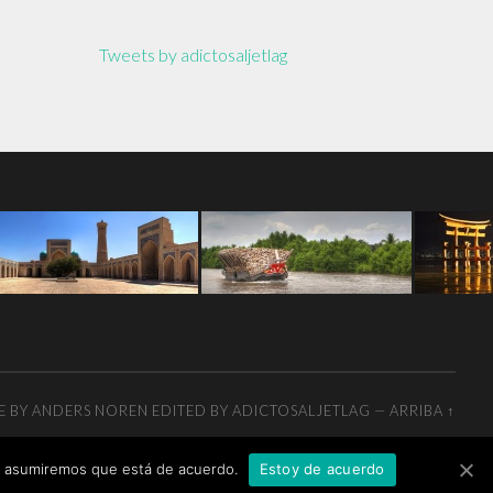
Tweets by adictosaljetlag
E BY
ANDERS NOREN
EDITED BY ADICTOSALJETLAG
—
ARRIBA ↑
tio asumiremos que está de acuerdo.
Estoy de acuerdo