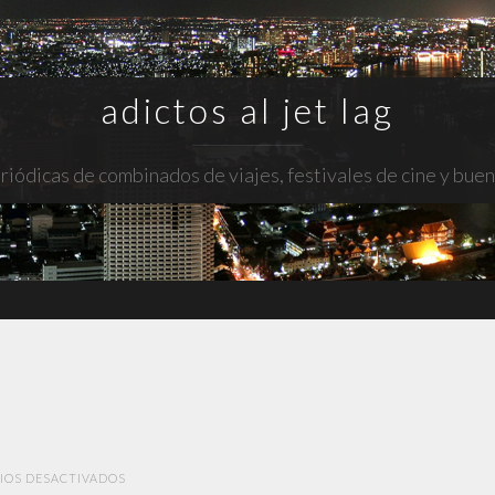
adictos al jet lag
riódicas de combinados de viajes, festivales de cine y bue
EN
IOS DESACTIVADOS
AKELARRE