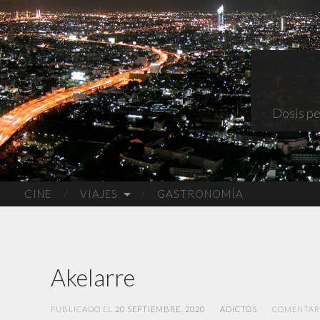
Dosis pe
CINE
VIAJES
GASTRONOMÍA
Akelarre
PUBLICADO EL
20 SEPTIEMBRE, 2020
/
ADICTOS
/
COMENTAR