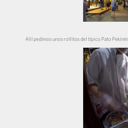
Allí pedimos unos rollitos del típico Pato Pekiné