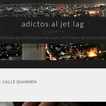
adictos al jet lag
riódicas de combinados de viajes, festivales de cine y bue
:
CALLE QIANMEN