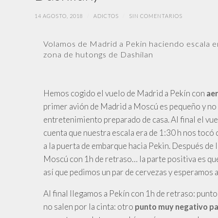
14 AGOSTO, 2018
/
ADICTOS
/
SIN COMENTARIOS
Volamos de Madrid a Pekin haciendo escala en 
zona de hutongs de Dashilan
Hemos cogido el vuelo de Madrid a Pekín con
aer
primer avión de Madrid a Moscú es pequeño y no ti
entretenimiento preparado de casa. Al final el vu
cuenta que nuestra escala era de 1:30 h nos tocó 
a la puerta de embarque hacia Pekin. Después de l
Moscú con 1h de retraso… la parte positiva es que
así que pedimos un par de cervezas y esperamos al
Al final llegamos a Pekín con 1h de retraso: punt
no salen por la cinta: otro
punto muy negativo pa