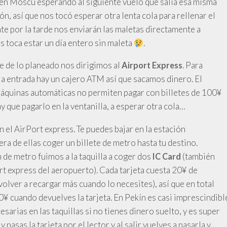
 en Moscú esperando al siguiente vuelo que salía esa misma
n, así que nos tocó esperar otra lenta cola para rellenar el
nte por la tarde nos enviarán las maletas directamente a
os toca estar un día entero sin maleta
.
e de lo planeado nos dirigimos al
. Para
Airport Express
 la entrada hay un cajero ATM así que sacamos dinero. El
 máquinas automáticas no permiten pagar con billetes de 100¥
ay que pagarlo en la ventanilla, a esperar otra cola…
el AirPort express. Te puedes bajar en la estación
era de ellas coger un billete de metro hasta tu destino.
n de metro fuimos a la taquilla a coger dos
(también
IC Card
rt express del aeropuerto). Cada tarjeta cuesta 20¥ de
lver a recargar más cuando lo necesites), así que en total
¥ cuando devuelves la tarjeta. En Pekín es casi imprescindibl
sarias en las taquillas si no tienes dinero suelto, y es super
asas la tarjeta por el lector y al salir vuelves a pasarla y