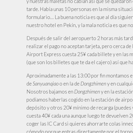
y nuestras maletas no cabían así que se quedaron
tarde. Había unas 10 personas en la misma situació
formulario… La buena noticia es que al día siguie
nuestro hotel en Pekín, y la mala noticia es que n
Después de salir del aeropuerto 2 horas más tard
realizar el pago no aceptan tarjeta, pero cerca de
Airport Express cuesta 25¥ cada billete y en las
(que son los billetes que te da el cajero) así que h
Aproximadamente a las 13:00 por fin montamos en 
de
Sanyuanqiao
o en la de
Dongzhimen
y en cualqui
Nosotros bajamos en
Dongzhimen
y en la estació
podíamos haberlas cogido en la estación de airpo
depósito y otros 20¥ mínimo de recarga (puedes vo
cuesta 40¥ cada una aunque luego te devuelven 20
coger las IC Card si quieres ahorrarte colas innece
cómodo porque entras directamente por el torno y p