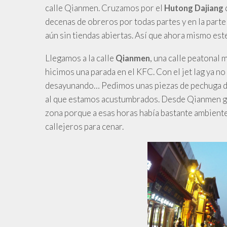
calle Qianmen. Cruzamos por el
q
Hutong Dajiang
decenas de obreros por todas partes y en la parte
aún sin tiendas abiertas. Así que ahora mismo est
Llegamos
a la calle
, una calle peatonal 
Qianmen
hicimos una parada en el KFC. Con el jet lag ya 
desayunando… Pedimos unas piezas de pechuga de
al que estamos acustumbrados.
Desde
Qianmen gi
zona porque a esas horas había bastante ambiente
callejeros para cenar.