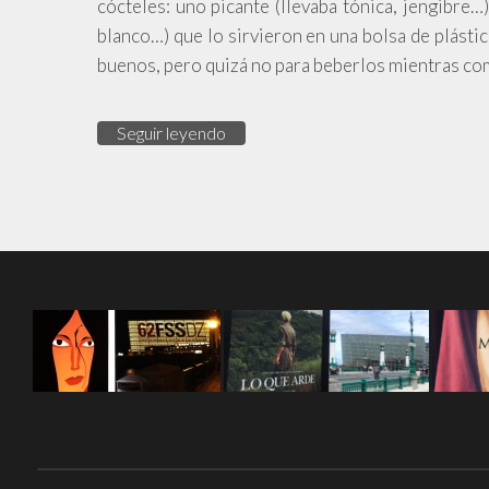
cócteles: uno picante (llevaba tónica, jengibre…
blanco…) que lo sirvieron en una bolsa de plástico
buenos, pero quizá no para beberlos mientras co
Seguir leyendo