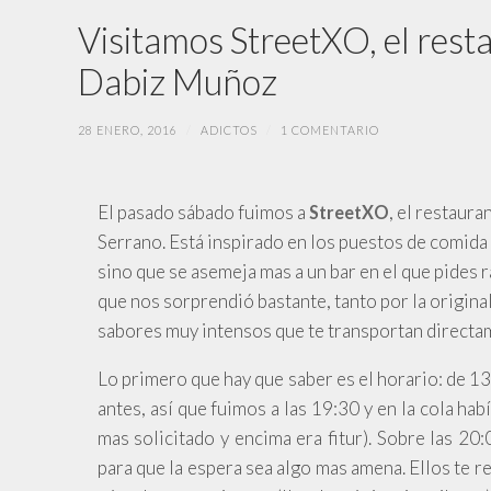
Visitamos StreetXO, el rest
Dabiz Muñoz
28 ENERO, 2016
/
ADICTOS
/
1 COMENTARIO
El pasado sábado fuimos a
, el restaur
StreetXO
Serrano. Está inspirado en los puestos de comida c
sino que se asemeja mas a un bar en el que pides 
que nos sorprendió bastante, tanto por la original
sabores muy intensos que te transportan directam
Lo primero que hay que saber es el horario: de 
antes, así que
fuimos a las 19:30 y en la cola ha
mas solicitado y encima era fitur). Sobre las 20
para que la espera sea algo mas amena. Ellos te 