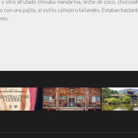
) y otro afrutado (llevaba mandarina, leche de coco, chocolat
 con una pajita, al estilo callejero tailandés. Estaban bastan
mes.