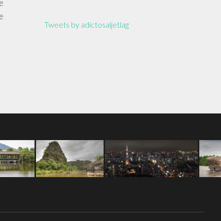
e
te
Tweets by adictosaljetlag