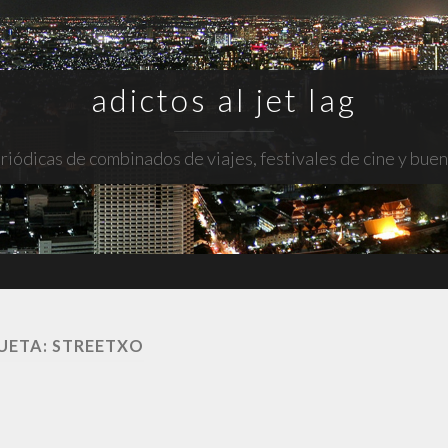
adictos al jet lag
riódicas de combinados de viajes, festivales de cine y bue
UETA:
STREETXO