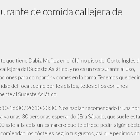
aurante de comida callejera de
ante que tiene Dabiz Muñoz en el último piso del Corte Inglés d
allejera del Sudeste Asiático, y no es un restaurante al uso,
raciones para compartir y comes en la barra. Tenemos que deci
idad del local, como por los platos, todos ellos con unos
ente al Sudeste Asiático.
13:30-16:30 / 20:30-23:30. Nos habían recomendado ir una hor
bía ya unas 30 personas esperando (Era Sábado, que suele esta
:00 sale a la cola un camarero que te ofrece pedir algún cócte
recomiendan los cócteles según tus gustos, así que pedimos do