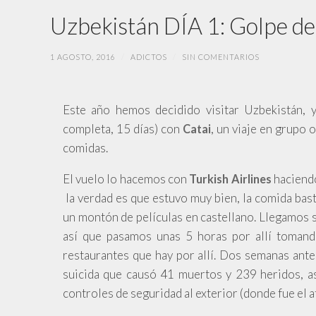
Uzbekistán DÍA 1: Golpe de
1 AGOSTO, 2016
/
ADICTOS
/
SIN COMENTARIOS
Este año hemos decidido visitar Uzbekistán, 
completa, 15 días) con
, un viaje en grupo 
Catai
comidas.
El vuelo lo hacemos con
haciendo
Turkish Airlines
la verdad es que estuvo muy bien, la comida bas
un montón de películas en castellano. Llegamos s
así que pasamos unas 5 horas por allí toman
restaurantes que hay por allí. Dos semanas ant
suicida que causó 41 muertos y 239 heridos, a
controles de seguridad al exterior (donde fue el a