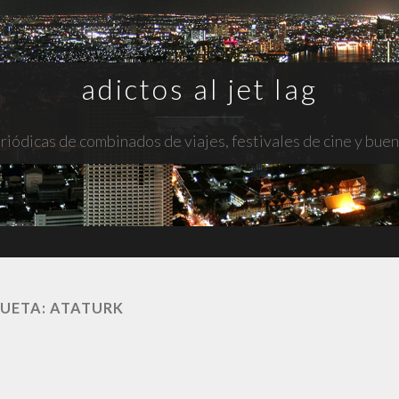
adictos al jet lag
riódicas de combinados de viajes, festivales de cine y bue
QUETA:
ATATURK