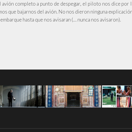
avión completo a punto de despegar, el piloto nos dice por l
os que bajarnos del avión. No nos dieron ninguna explicación
embarque hasta que nos avisaran (… nunca nos avisaron).