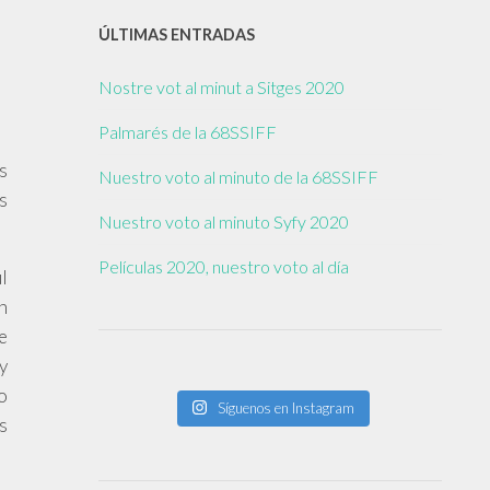
ÚLTIMAS ENTRADAS
Nostre vot al minut a Sitges 2020
Palmarés de la 68SSIFF
s
Nuestro voto al minuto de la 68SSIFF
as
Nuestro voto al minuto Syfy 2020
Películas 2020, nuestro voto al día
l
n
e
y
o
Síguenos en Instagram
s