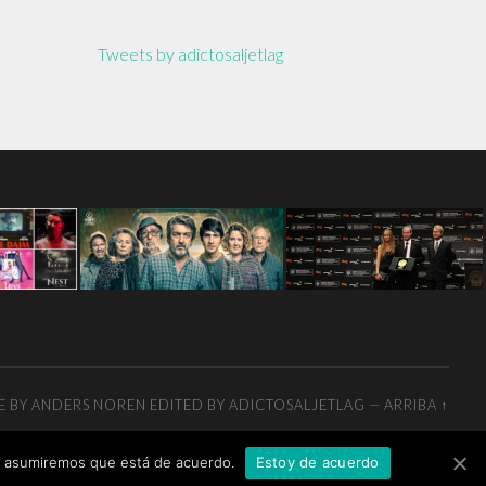
Tweets by adictosaljetlag
E BY
ANDERS NOREN
EDITED BY ADICTOSALJETLAG
—
ARRIBA ↑
tio asumiremos que está de acuerdo.
Estoy de acuerdo