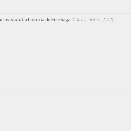
DE
LA
CANCIÓN
DE
EUROVISIÓN:
urovisión: La historia de Fire Saga
(David Dobkin, 2020,
LA
HISTORIA
DE
FIRE
SAGA