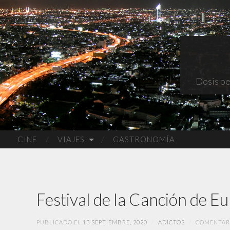
Dosis pe
CINE
VIAJES
GASTRONOMÍA
Festival de la Canción de Eur
PUBLICADO EL
13 SEPTIEMBRE, 2020
/
ADICTOS
/
COMENTAR