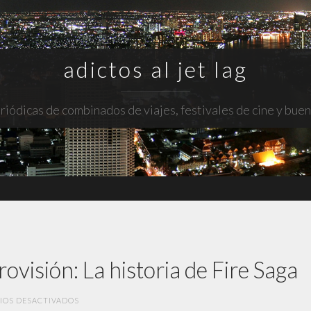
adictos al jet lag
riódicas de combinados de viajes, festivales de cine y bue
ovisión: La historia de Fire Saga
EN
IOS DESACTIVADOS
FESTIVAL