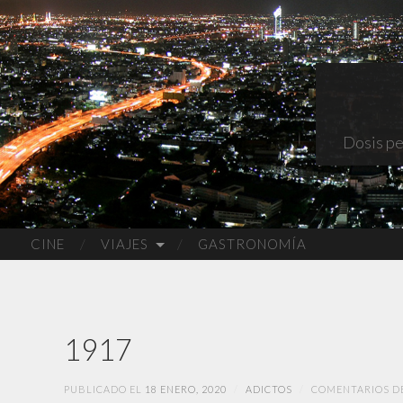
Dosis pe
CINE
VIAJES
GASTRONOMÍA
1917
PUBLICADO EL
18 ENERO, 2020
/
ADICTOS
/
COMENTARIOS D