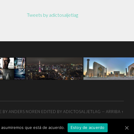
Tweets by adictosaljetlag
E BY
ANDERS NOREN
EDITED BY ADICTOSALJETLAG
—
ARRIBA ↑
tio asumiremos que está de acuerdo.
Estoy de acuerdo