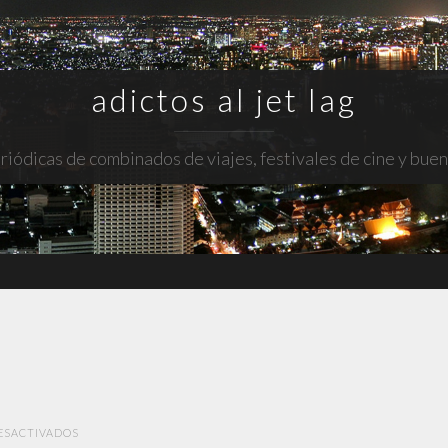
adictos al jet lag
riódicas de combinados de viajes, festivales de cine y bue
EN
ESACTIVADOS
1917