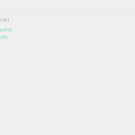
 UK)
Madrid
olid