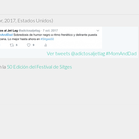
AND
DAD
or, 2017, Estados Unidos)
Ver tweets @adictosaljetlag #MomAndDad
 la
50 Edición del Festival de Sitges