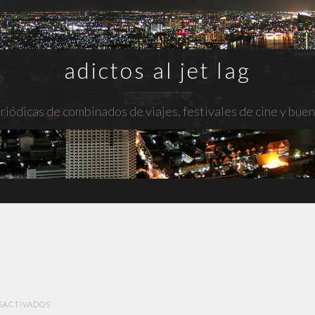
adictos al jet lag
riódicas de combinados de viajes, festivales de cine y bue
EN
SACTIVADOS
MOM