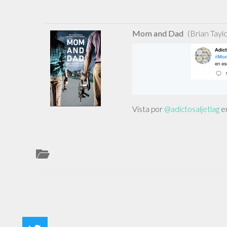
Mom and Dad
(Brian Tayl
Vista por
@adictosaljetlag
en