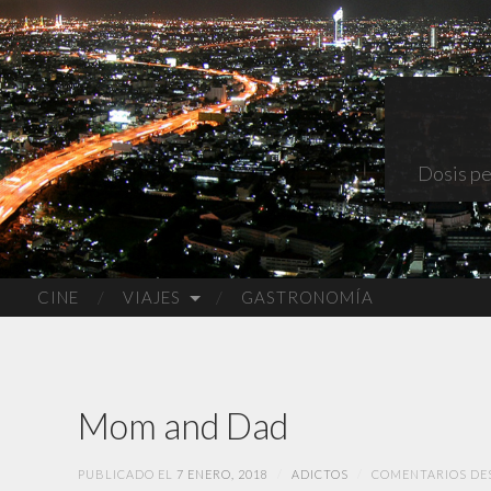
Dosis pe
CINE
VIAJES
GASTRONOMÍA
Mom and Dad
PUBLICADO EL
7 ENERO, 2018
/
ADICTOS
/
COMENTARIOS DE