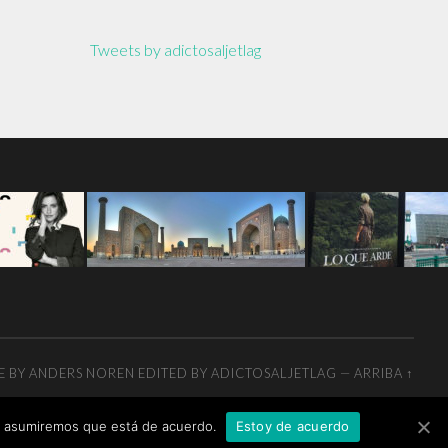
Tweets by adictosaljetlag
E BY
ANDERS NOREN
EDITED BY ADICTOSALJETLAG
—
ARRIBA ↑
tio asumiremos que está de acuerdo.
Estoy de acuerdo