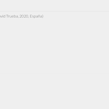
ESTE
LADO
DEL
MUNDO
vid Trueba, 2020, España)