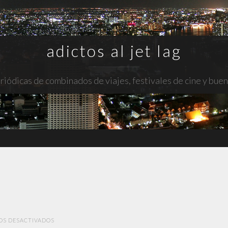
adictos al jet lag
riódicas de combinados de viajes, festivales de cine y bue
EN
OS DESACTIVADOS
A