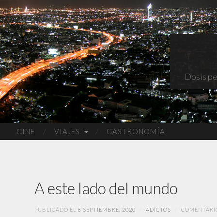
Dosis pe
CINE
VIAJES
GASTRONOMÍA
A este lado del mundo
PUBLICADO EL
8 SEPTIEMBRE, 2020
/
ADICTOS
/
COMENTARI