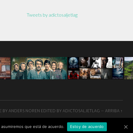
Tweets by adictosaljetlag
E BY
ANDERS NOREN
EDITED BY ADICTOSALJETLAG
—
ARRIBA ↑
tio asumiremos que está de acuerdo.
Estoy de acuerdo